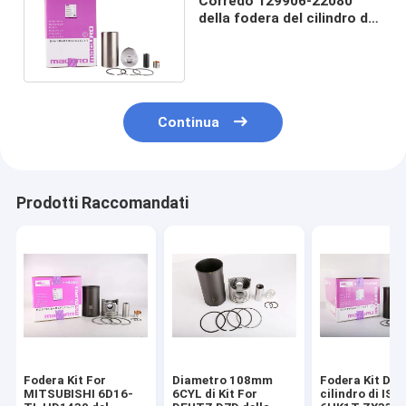
Corredo 129906-22080
della fodera del cilindro di
4TNV94L Yanmar 12 mesi
di garanzia
Continua
Prodotti Raccomandati
Fodera Kit For
Diametro 108mm
Fodera Kit Dia 
MITSUBISHI 6D16-
6CYL di Kit For
cilindro di IS