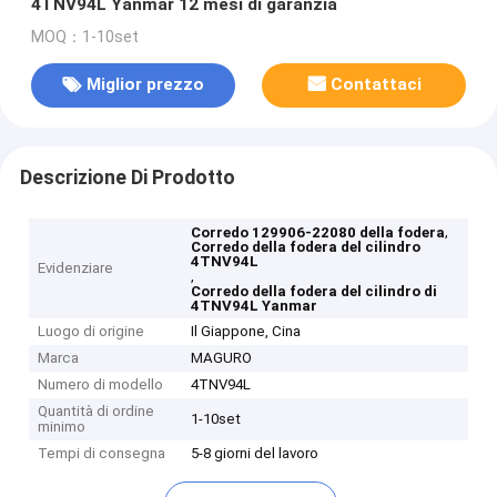
4TNV94L Yanmar 12 mesi di garanzia
MOQ：1-10set
Miglior prezzo
Contattaci
Descrizione Di Prodotto
,
Corredo 129906-22080 della fodera
Corredo della fodera del cilindro
4TNV94L
Evidenziare
,
Corredo della fodera del cilindro di
4TNV94L Yanmar
Luogo di origine
Il Giappone, Cina
Marca
MAGURO
Numero di modello
4TNV94L
Quantità di ordine
1-10set
minimo
Tempi di consegna
5-8 giorni del lavoro