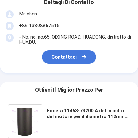
Dettagli Di Contatto
Mr. chen
+86 13808867515
- No, no, no.65, QIXING ROAD, HUADONG, distretto di
HUADU.
Contattaci
Ottieni Il Miglior Prezzo Per
Fodera 11463-73200 A del cilindro
del motore per il diametro 112mm
del motore J08E 8mm dei camion di
HINO