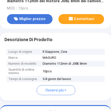
diametro 112mm del motore J08E 8mm dei camion
di HINO
MOQ：10pcs
Miglior prezzo
Contattaci
Descrizione Di Prodotto
Luogo di origine
Il Giappone, Cina
Marca
MAGURO
Numero di modello
Diametro 112mm di J08E 8mm
Quantità di ordine
10pcs
minimo
Tempi di consegna
5-8 giorni del lavoro
Osservi più