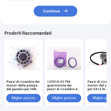
Continua
Prodotti Raccomandati
Pezzi di ricambio dei
122916-01790
Pezzi di ricam
motori della pompa
guarnizione dei
motori del sol
del gasolio per HINO
pezzi di ricambio dei
per E312 4I-5
J08E
motori per YANMAR
4TNV98
Miglior prezzo
Miglior prezzo
Miglior pr