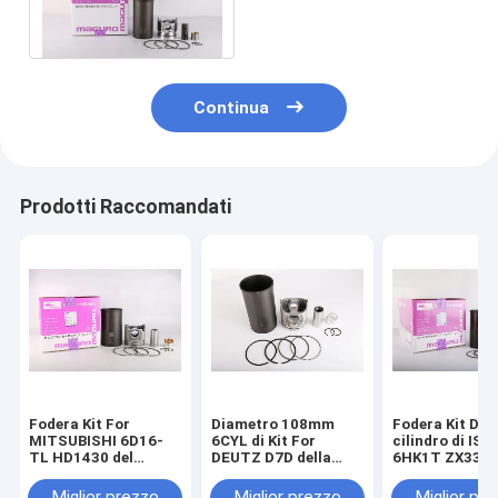
SAA4D95LE-3 del cilindro
della manica
Continua
Prodotti Raccomandati
Fodera Kit For
Diametro 108mm
Fodera Kit Dia 
MITSUBISHI 6D16-
6CYL di Kit For
cilindro di IS
TL HD1430 del
DEUTZ D7D della
6HK1T ZX330 
cilindro delle
fodera del cilindro
115mm
componenti del
del motore
Miglior prezzo
Miglior prezzo
Miglior pr