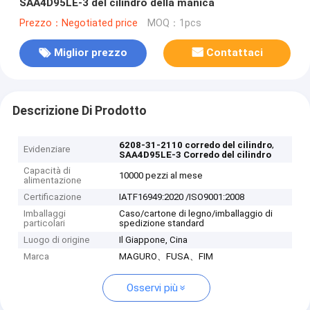
SAA4D95LE-3 del cilindro della manica
Prezzo：Negotiated price
MOQ：1pcs
Miglior prezzo
Contattaci
Descrizione Di Prodotto
,
6208-31-2110 corredo del cilindro
Evidenziare
SAA4D95LE-3 Corredo del cilindro
Capacità di
10000 pezzi al mese
alimentazione
Certificazione
IATF16949:2020 /ISO9001:2008
Imballaggi
Caso/cartone di legno/imballaggio di
particolari
spedizione standard
Luogo di origine
Il Giappone, Cina
Marca
MAGURO、FUSA、FIM
Osservi più