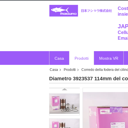
Cost
insi
JAP
Cell
Emai
Casa
Prodotti
Mostra VR
Casa
Prodotti
Corredo della fodera del cilin
Diametro 3923537 114mm del cor