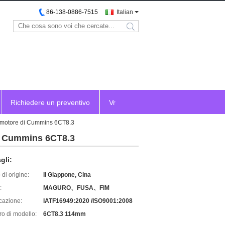
86-138-0886-7515
Italian
search
Richiedere un preventivo
Vr
l motore di Cummins 6CT8.3
di Cummins 6CT8.3
gli:
di origine:
Il Giappone, Cina
:
MAGURO、FUSA、FIM
icazione:
IATF16949:2020 /ISO9001:2008
o di modello:
6CT8.3 114mm