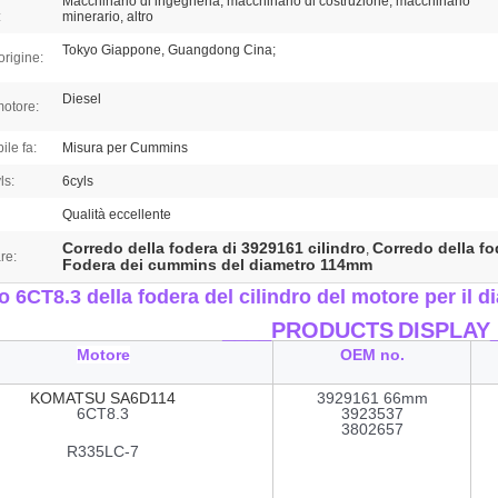
Macchinario di ingegneria, macchinario di costruzione, macchinario
:
minerario, altro
Tokyo Giappone, Guangdong Cina;
origine:
Diesel
motore:
ile fa:
Misura per Cummins
ls:
6cyls
Qualità eccellente
Corredo della fodera di 3929161 cilindro
Corredo della fo
,
re:
Fodera dei cummins del diametro 114mm
 6CT8.3 della fodera del cilindro del motore
per
il 
____PRODUCTS
DISPLAY
Motore
OEM no.
KOMATSU SA6D114
3929161 66mm
6CT8.3
3923537
3802657
R335LC-7