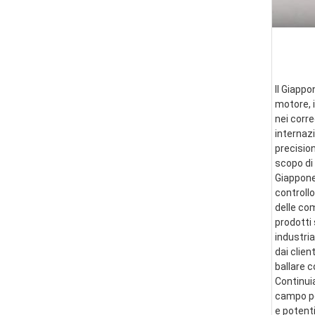
Il Giappo
motore, i
nei corre
internazi
precision
scopo di 
Giappone 
controllo
delle co
prodotti 
industria
dai clien
ballare 
Continui
campo per
e potent