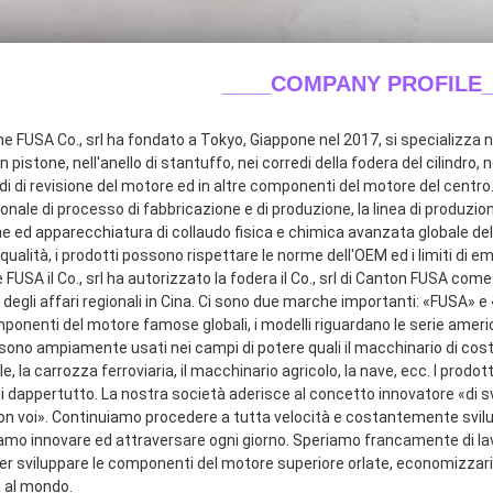
____COMPANY PROFILE_
ne FUSA Co., srl ha fondato a Tokyo, Giappone nel 2017, si specializza ne
n pistone, nell'anello di stantuffo, nei corredi della fodera del cilindro, n
di di revisione del motore ed in altre componenti del motore del centro.
onale di processo di fabbricazione e di produzione, la linea di produzio
e ed apparecchiatura di collaudo fisica e chimica avanzata globale dell
qualità, i prodotti possono rispettare le norme dell'OEM ed i limiti di emi
FUSA il Co., srl ha autorizzato la fodera il Co., srl di Canton FUSA come
 degli affari regionali in Cina. Ci sono due marche importanti: «FUSA» 
mponenti del motore famose globali, i modelli riguardano le serie ameri
sono ampiamente usati nei campi di potere quali il macchinario di costru
le, la carrozza ferroviaria, il macchinario agricolo, la nave, ecc. I prodot
ti dappertutto. La nostra società aderisce al concetto innovatore «di s
con voi». Continuiamo procedere a tutta velocità e costantemente svilup
amo innovare ed attraversare ogni giorno. Speriamo francamente di lavor
 sviluppare le componenti del motore superiore orlate, economizzarici d'
i al mondo.