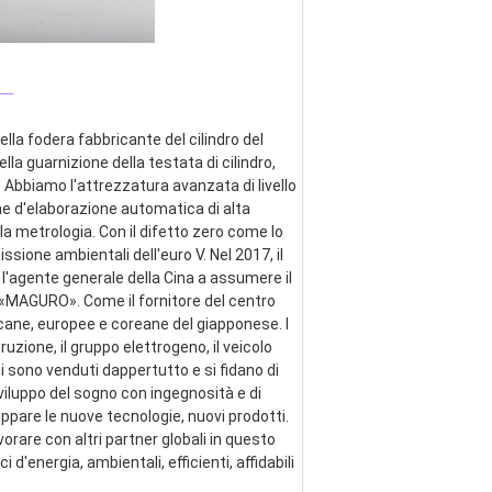
_
lla fodera fabbricante del cilindro del 
ella guarnizione della testata di cilindro, 
 Abbiamo l'attrezzatura avanzata di livello 
ne d'elaborazione automatica di alta 
a metrologia. Con il difetto zero come lo 
ssione ambientali dell'euro V. Nel 2017, il 
 l'agente generale della Cina a assumere il 
e «MAGURO». Come il fornitore del centro 
cane, europee e coreane del giapponese. I 
zione, il gruppo elettrogeno, il veicolo 
ti sono venduti dappertutto e si fidano di 
viluppo del sogno con ingegnosità e di 
pare le nuove tecnologie, nuovi prodotti. 
are con altri partner globali in questo 
energia, ambientali, efficienti, affidabili 