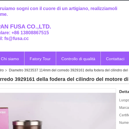
ruiamo sogni con il cuore di un artigiano, realizziamoli
eme.
AN FUSA CO.,LTD.
ulare: +86 13808867515
l: fs@fusa.cc
Chi siamo
Fatory Tour
Controllo di qualità
Contattaci
dro
Diametro 3923537 114mm del corredo 3929161 della fodera del cilindro de
redo 3929161 della fodera del cilindro del motore 
Detta
Luogo 
Marca
Certif
Numer