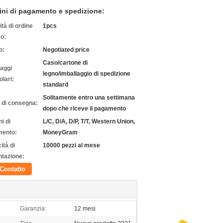
ini di pagamento e spedizione:
tà di ordine
1pcs
o:
o:
Negotiated price
Caso/cartone di
laggi
legno/imballaggio di spedizione
olari:
standard
Solitamente entro una settimana
 di consegna:
dopo che riceve il pagamento
i di
L/C, D/A, D/P, T/T, Western Union,
ento:
MoneyGram
ità di
10000 pezzi al mese
ntazione:
Contatto
Garanzia:
12 mesi