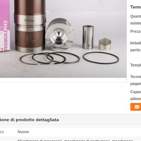
Term
Quanti
minim
Prezz
Imbal
partic
Tempi
Termin
pagam
Capac
alime
ione di prodotto dettagliata
za:
Nuovo