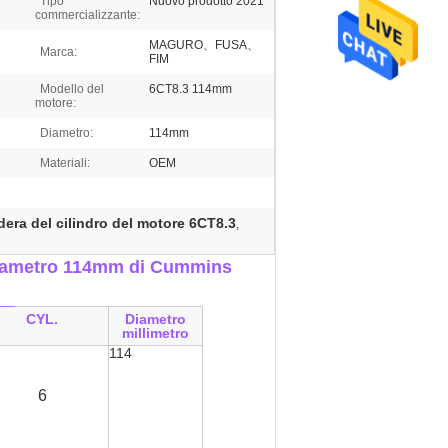
Tipo
Nuovo prodotto 2021
commercializzante:
MAGURO、FUSA、
Marca:
FIM
Modello del
6CT8.3 114mm
motore:
Diametro:
114mm
Materiali:
OEM
dera del cilindro del motore 6CT8.3
,
diametro 114mm di Cummins
__
CYL.
Diametro
millimetro
114
6