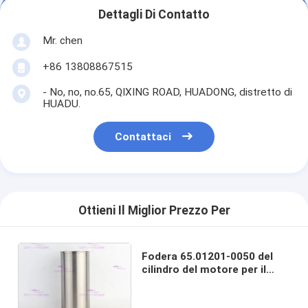
Dettagli Di Contatto
Mr. chen
+86 13808867515
- No, no, no.65, QIXING ROAD, HUADONG, distretto di
HUADU.
Contattaci
Ottieni Il Miglior Prezzo Per
Fodera 65.01201-0050 del
cilindro del motore per il
diametro di Doosan Engine
DX300 111 millimetro