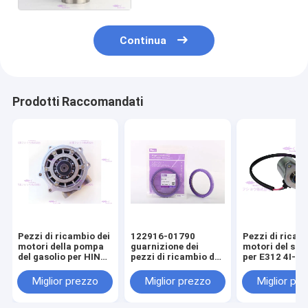
Continua
Prodotti Raccomandati
Pezzi di ricambio dei
122916-01790
Pezzi di ricam
motori della pompa
guarnizione dei
motori del sol
del gasolio per HINO
pezzi di ricambio dei
per E312 4I-5
J08E
motori per YANMAR
4TNV98
Miglior prezzo
Miglior prezzo
Miglior pr