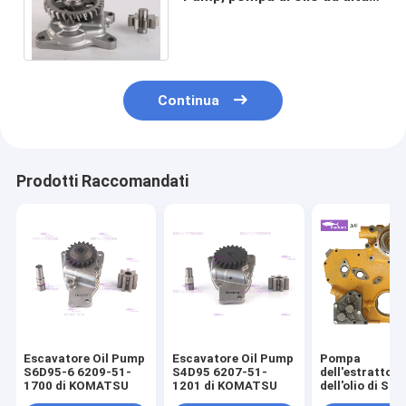
pressione 8-98017585-0 1-
13100313-1/2/3/4
Continua
Prodotti Raccomandati
Escavatore Oil Pump
Escavatore Oil Pump
Pompa
S6D95-6 6209-51-
S4D95 6207-51-
dell'estrattore
1700 di KOMATSU
1201 di KOMATSU
dell'olio di S6K
pompa di olio