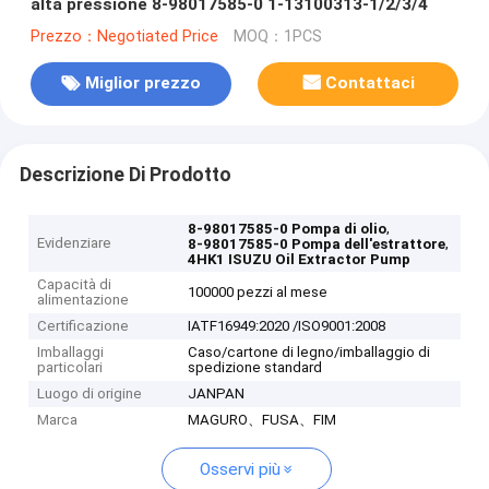
alta pressione 8-98017585-0 1-13100313-1/2/3/4
Prezzo：Negotiated Price
MOQ：1PCS
Miglior prezzo
Contattaci
Descrizione Di Prodotto
,
8-98017585-0 Pompa di olio
Evidenziare
,
8-98017585-0 Pompa dell'estrattore
4HK1 ISUZU Oil Extractor Pump
Capacità di
100000 pezzi al mese
alimentazione
Certificazione
IATF16949:2020 /ISO9001:2008
Imballaggi
Caso/cartone di legno/imballaggio di
particolari
spedizione standard
Luogo di origine
JANPAN
Marca
MAGURO、FUSA、FIM
Osservi più