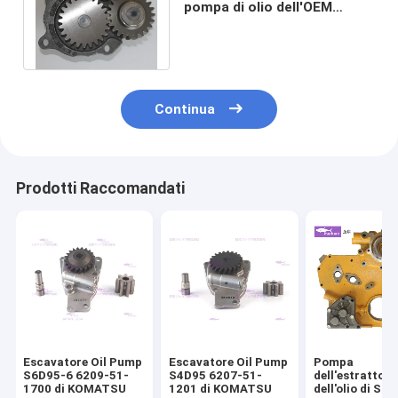
pompa di olio dell'OEM
6D102 6BT KOMATSU 6738-
51-1100 4939587
Continua
Prodotti Raccomandati
Escavatore Oil Pump
Escavatore Oil Pump
Pompa
S6D95-6 6209-51-
S4D95 6207-51-
dell'estrattore
1700 di KOMATSU
1201 di KOMATSU
dell'olio di S6K