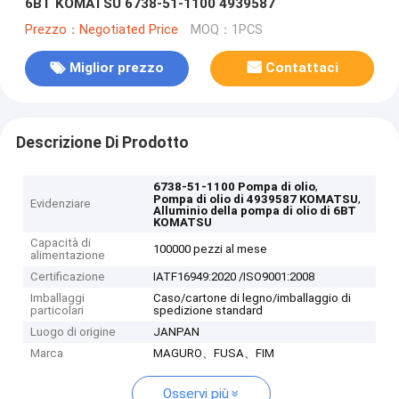
6BT KOMATSU 6738-51-1100 4939587
Prezzo：Negotiated Price
MOQ：1PCS
Miglior prezzo
Contattaci
Descrizione Di Prodotto
,
6738-51-1100 Pompa di olio
,
Pompa di olio di 4939587 KOMATSU
Evidenziare
Alluminio della pompa di olio di 6BT
KOMATSU
Capacità di
100000 pezzi al mese
alimentazione
Certificazione
IATF16949:2020 /ISO9001:2008
Imballaggi
Caso/cartone di legno/imballaggio di
particolari
spedizione standard
Luogo di origine
JANPAN
Marca
MAGURO、FUSA、FIM
Osservi più