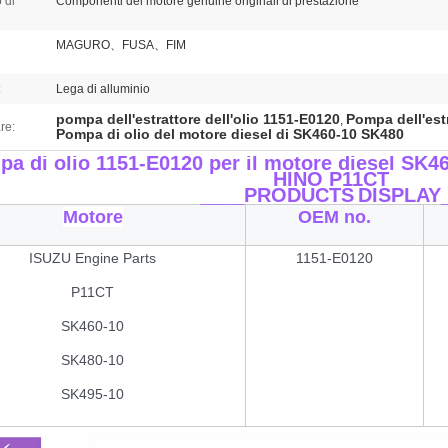
 di
Componenti del motore genuine originali di prestazione
MAGURO、FUSA、FIM
:
Lega di alluminio
pompa dell'estrattore dell'olio 1151-E0120
Pompa dell'estr
,
re:
Pompa di olio del motore diesel di SK460-10 SK480
a di olio 1151-E0120 per il motore diesel SK4
HINO P11CT
____PRODUCTS
DISPLAY
Motore
OEM no.
ISUZU Engine Parts
1151-E0120
P11CT
SK460-10
SK480-10
SK495-10