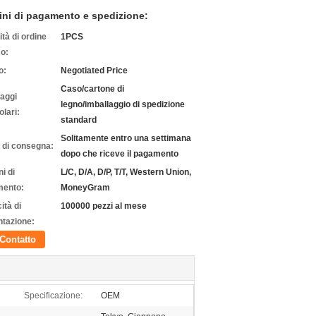
ini di pagamento e spedizione:
tà di ordine
1PCS
o:
o:
Negotiated Price
Caso/cartone di
laggi
legno/imballaggio di spedizione
olari:
standard
Solitamente entro una settimana
 di consegna:
dopo che riceve il pagamento
i di
L/C, D/A, D/P, T/T, Western Union,
ento:
MoneyGram
ità di
100000 pezzi al mese
ntazione:
Contatto
Specificazione:
OEM