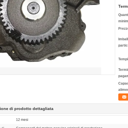
Term
Quanti
minim
Prezz
Imbal
partic
Tempi
Termin
pagam
Capac
alime
ione di prodotto dettagliata
12 mesi