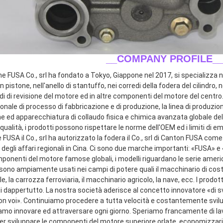
__COMPANY PROFILE_
ne FUSA Co., srl ha fondato a Tokyo, Giappone nel 2017, si specializza ne
n pistone, nell'anello di stantuffo, nei corredi della fodera del cilindro, n
di di revisione del motore ed in altre componenti del motore del centro.
onale di processo di fabbricazione e di produzione, la linea di produzio
e ed apparecchiatura di collaudo fisica e chimica avanzata globale dell
qualità, i prodotti possono rispettare le norme dell'OEM ed i limiti di emi
FUSA il Co., srl ha autorizzato la fodera il Co., srl di Canton FUSA come
 degli affari regionali in Cina. Ci sono due marche importanti: «FUSA» 
mponenti del motore famose globali, i modelli riguardano le serie ameri
sono ampiamente usati nei campi di potere quali il macchinario di costru
le, la carrozza ferroviaria, il macchinario agricolo, la nave, ecc. I prodot
ti dappertutto. La nostra società aderisce al concetto innovatore «di s
con voi». Continuiamo procedere a tutta velocità e costantemente svilup
amo innovare ed attraversare ogni giorno. Speriamo francamente di lavor
 sviluppare le componenti del motore superiore orlate, economizzarici d'