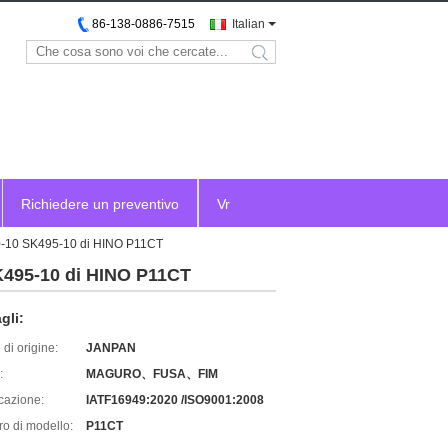
86-138-0886-7515
Italian
search
Richiedere un preventivo
Vr
480-10 SK495-10 di HINO P11CT
SK495-10 di HINO P11CT
gli:
di origine:
JANPAN
:
MAGURO、FUSA、FIM
icazione:
IATF16949:2020 /ISO9001:2008
o di modello:
P11CT