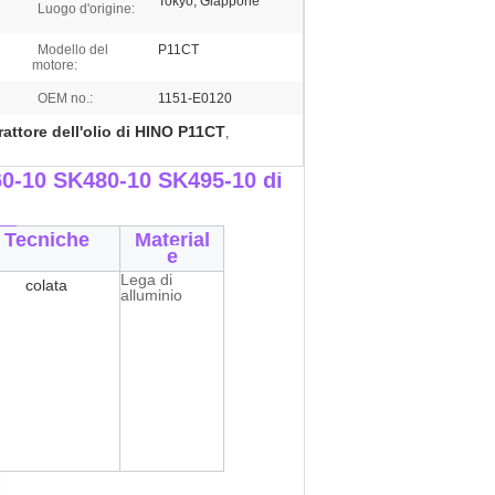
Tokyo, Giappone
Luogo d'origine:
Modello del
P11CT
motore:
OEM no.:
1151-E0120
attore dell'olio di HINO P11CT
,
60-10 SK480-10 SK495-10 di
__
Tecniche
Material
e
Lega di
colata
alluminio