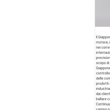
Il Giappo
motore, i
nei corre
internazi
precision
scopo di 
Giappone 
controllo
delle co
prodotti 
industria
dai clien
ballare 
Continui
campo per