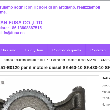
ruiamo sogni con il cuore di un artigiano, realizziamoli
eme.
AN FUSA CO.,LTD.
ulare: +86 13808867515
l: fs@fusa.cc
Chi siamo
Fatory Tour
Controllo di qualità
Contattaci
pompa dell'estrattore dell'olio 1151-E0120 per il motore diesel SK460-10 SK
 1151-E0120 per il motore diesel SK460-10 SK480-10 
Detta
Luogo 
Marca
Certif
Numer