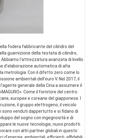
_
lla fodera fabbricante del cilindro del 
ella guarnizione della testata di cilindro, 
 Abbiamo l'attrezzatura avanzata di livello 
ne d'elaborazione automatica di alta 
a metrologia. Con il difetto zero come lo 
ssione ambientali dell'euro V. Nel 2017, il 
 l'agente generale della Cina a assumere il 
e «MAGURO». Come il fornitore del centro 
cane, europee e coreane del giapponese. I 
zione, il gruppo elettrogeno, il veicolo 
ti sono venduti dappertutto e si fidano di 
viluppo del sogno con ingegnosità e di 
pare le nuove tecnologie, nuovi prodotti. 
are con altri partner globali in questo 
energia, ambientali, efficienti, affidabili 