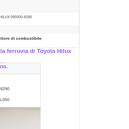
 HILUX 095000-8290
ttore di combustibile
,
a ferrovia di Toyota Hilux
__
no.
-8290
0L050