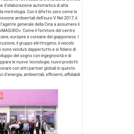
ne d'elaborazione automatica di alta 
a metrologia. Con il difetto zero come lo 
ssione ambientali dell'euro V. Nel 2017, il 
 l'agente generale della Cina a assumere il 
e «MAGURO». Come il fornitore del centro 
cane, europee e coreane del giapponese. I 
zione, il gruppo elettrogeno, il veicolo 
ti sono venduti dappertutto e si fidano di 
viluppo del sogno con ingegnosità e di 
pare le nuove tecnologie, nuovi prodotti. 
are con altri partner globali in questo 
energia, ambientali, efficienti, affidabili 