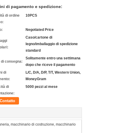
ini di pagamento e spedizione:
tà di ordine
10PCS
o:
o:
Negotiated Price
Caso/cartone di
laggi
legno/imballaggio di spedizione
olari:
standard
Solitamente entro una settimana
 di consegna:
dopo che riceve il pagamento
i di
L/C, D/A, D/P, T/T, Western Union,
ento:
MoneyGram
ità di
5000 pezzi al mese
ntazione:
Contatto
neria, macchinario di costruzione, macchinario