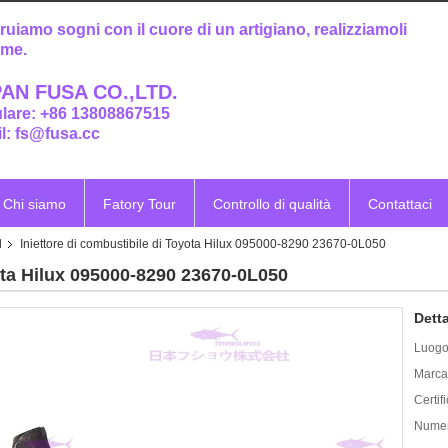
ruiamo sogni con il cuore di un artigiano, realizziamoli
eme.
AN FUSA CO.,LTD.
ulare: +86 13808867515
l: fs@fusa.cc
Chi siamo
Fatory Tour
Controllo di qualità
Contattaci
l
Iniettore di combustibile di Toyota Hilux 095000-8290 23670-0L050
yota Hilux 095000-8290 23670-0L050
Detta
Luogo 
Marca
Certif
Numer