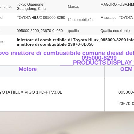
Tokyo Giappone;
MAGURO,FUSA,FIM
origine:
Marca:
Guangdong, Cina
el
TOYOTA HILUX 095000-8290
Misura per TOYOTA
L'automobile fa:
:
095000-8290, 23670-0L050
qualità:
Qualità eccellente
Iniettore di combustibile di Toyota Hilux
095000-8290 inie
,
re:
iniettore di combustibile 23670-0L050
vo iniettore di combustibile comune diesel dell
095000-8290
____PRODUCTS
DISPLAY
Motore
OEM 
YOTA HILUX VIGO 1KD-FTV3.0L
095000
23670-