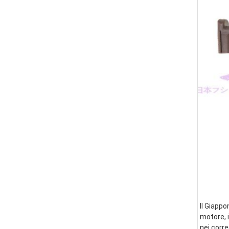
Il Giappo
motore, i
nei corre