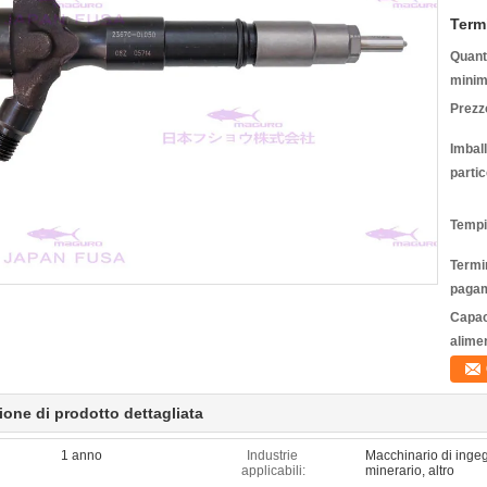
Term
Quanti
minim
Prezz
Imbal
partic
Tempi
Termin
pagam
Capac
alime
ione di prodotto dettagliata
1 anno
Industrie
Macchinario di ingeg
applicabili:
minerario, altro