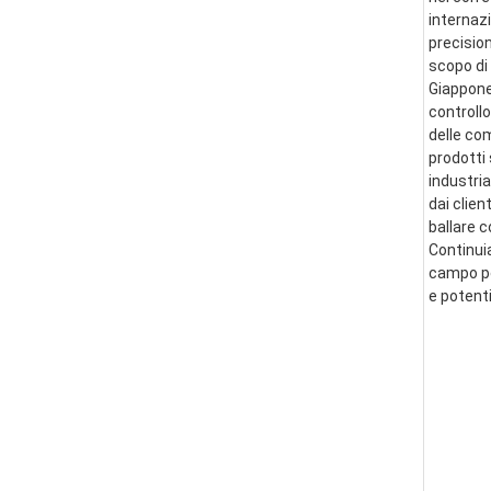
internazi
precision
scopo di 
Giappone 
controllo
delle co
prodotti 
industria
dai clien
ballare 
Continui
campo per
e potent