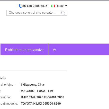
86-138-0886-7515
Italian
search
Richiedere un preventivo
Vr
gli:
di origine:
Il Giappone, Cina
:
MAGURO、FUSA、FIM
icazione:
IATF16949:2020 /ISO9001:2008
o di modello:
TOYOTA HILUX 095000-8290