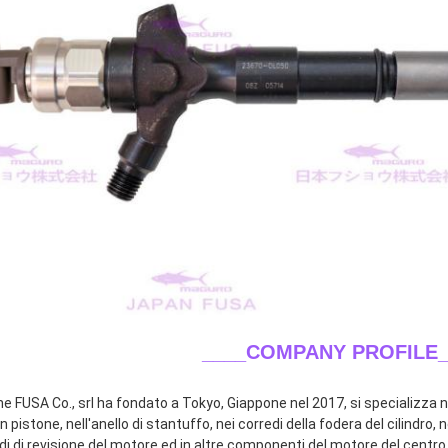
____COMPANY PROFILE_
ne FUSA Co., srl ha fondato a Tokyo, Giappone nel 2017, si specializza ne
n pistone, nell'anello di stantuffo, nei corredi della fodera del cilindro, n
di di revisione del motore ed in altre componenti del motore del centro.