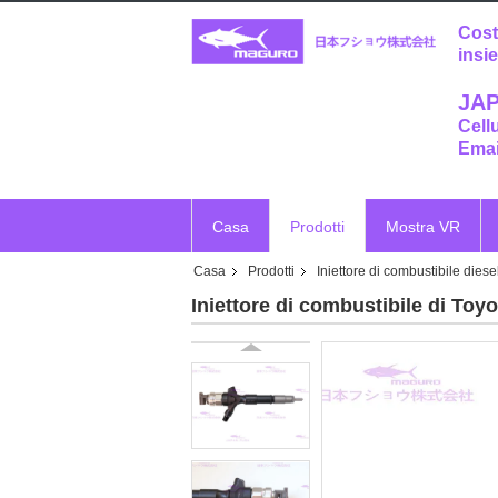
Cost
insi
JAP
Cell
Emai
Casa
Prodotti
Mostra VR
Casa
Prodotti
Iniettore di combustibile diese
Iniettore di combustibile di To