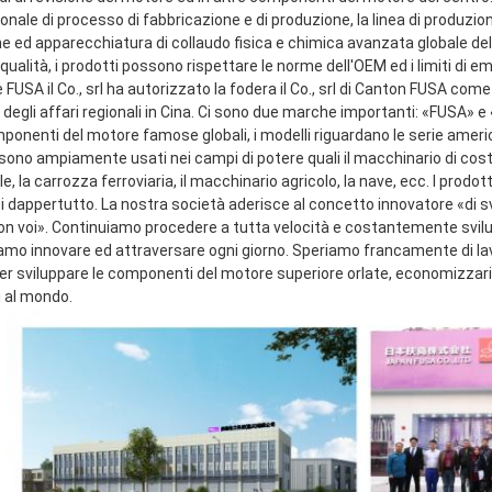
onale di processo di fabbricazione e di produzione, la linea di produzio
e ed apparecchiatura di collaudo fisica e chimica avanzata globale dell
qualità, i prodotti possono rispettare le norme dell'OEM ed i limiti di emi
FUSA il Co., srl ha autorizzato la fodera il Co., srl di Canton FUSA come
 degli affari regionali in Cina. Ci sono due marche importanti: «FUSA» 
mponenti del motore famose globali, i modelli riguardano le serie ameri
sono ampiamente usati nei campi di potere quali il macchinario di costru
le, la carrozza ferroviaria, il macchinario agricolo, la nave, ecc. I prodot
ti dappertutto. La nostra società aderisce al concetto innovatore «di s
con voi». Continuiamo procedere a tutta velocità e costantemente svilup
amo innovare ed attraversare ogni giorno. Speriamo francamente di lavor
 sviluppare le componenti del motore superiore orlate, economizzarici d'
i al mondo.