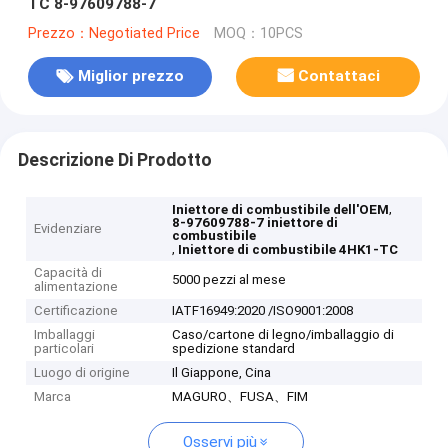
TC 8-97609788-7
Prezzo：Negotiated Price
MOQ：10PCS
Miglior prezzo
Contattaci
Descrizione Di Prodotto
,
Iniettore di combustibile dell'OEM
8-97609788-7 iniettore di
Evidenziare
combustibile
,
Iniettore di combustibile 4HK1-TC
Capacità di
5000 pezzi al mese
alimentazione
Certificazione
IATF16949:2020 /ISO9001:2008
Imballaggi
Caso/cartone di legno/imballaggio di
particolari
spedizione standard
Luogo di origine
Il Giappone, Cina
Marca
MAGURO、FUSA、FIM
Osservi più