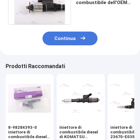
combustibile dell'OEM
per ISUZU 4HK1-TC 8-
97609788-7
Continua
Prodotti Raccomandati
8-98284393-0
Iniettore di
iniettore di
iniettore di
combustibile diesel
combustibile d
combustibile diesel
di KOMATSU
23670-E0351